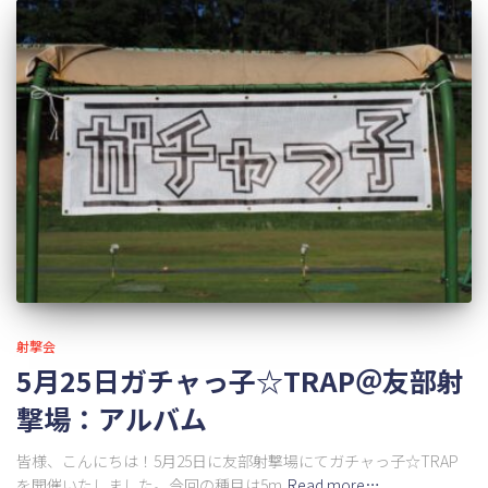
射撃会
5月25日ガチャっ子☆TRAP＠友部射
撃場：アルバム
皆様、こんにちは！5月25日に友部射撃場にてガチャっ子☆TRAP
を開催いたしました。今回の種目は5m
Read more…