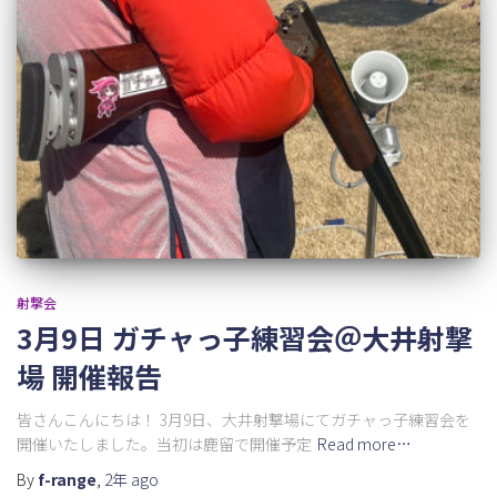
射撃会
3月9日 ガチャっ子練習会＠大井射撃
場 開催報告
皆さんこんにちは！ 3月9日、大井射撃場にてガチャっ子練習会を
開催いたしました。当初は鹿留で開催予定
Read more…
By
f-range
,
2年
ago