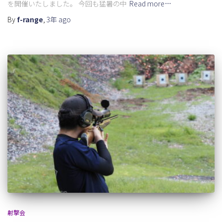
を開催いたしました。 今回も猛暑の中
Read more…
By
f-range
,
3年
ago
射撃会