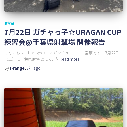
射撃会
7月22日 ガチャっ子☆URAGAN CUP
練習会@千葉県射撃場 開催報告
こんにちは！f-rangeのエアガンチューナー、宮原です。 7月22日
（土）に千葉県射撃場にて、f-
Read more…
By
f-range
,
3年
ago