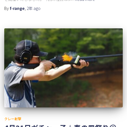
By
f-range
,
2年
ago
クレー射撃