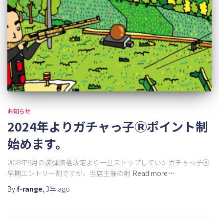
お知らせ
2024年よりガチャっ子Ⓡポイント制
始めます。
2023年9月の装弾価格改定より一旦ストップしていたガチャっ子Ⓡ
早期エントリー割ですが、当店主催の射
Read more…
By
f-range
,
3年
ago