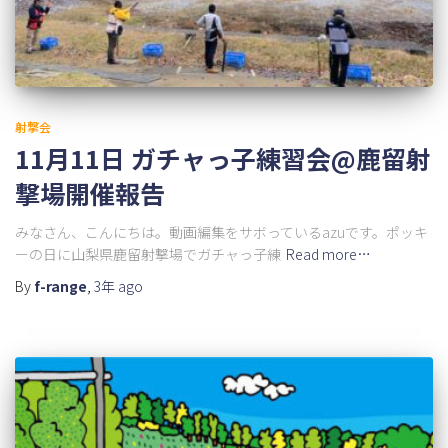
射撃会
11月11日 ガチャっ子練習会@鹿留射
撃場開催報告
みなさん、こんにちは。動画編集をサボっているazuです。ポッキ
ーの日に山梨県鹿留射撃場でガチャっ子練
Read more…
By
f-range
,
3年
ago