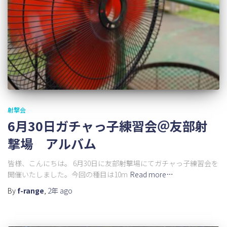
射撃会
6月30日ガチャっ子練習会＠友部射
撃場 アルバム
皆様、こんにちは。 6月30日に友部射撃場にてガチャっ子練習会を
開催いたしました。今回の種目は10m
Read more…
By
f-range
,
2年
ago