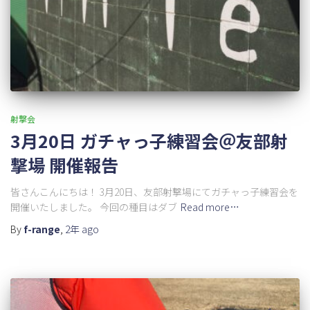
射撃会
3月20日 ガチャっ子練習会＠友部射
撃場 開催報告
皆さんこんにちは！ 3月20日、友部射撃場にてガチャっ子練習会を
開催いたしました。 今回の種目はダブ
Read more…
By
f-range
,
2年
ago