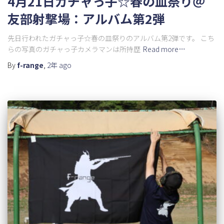
4月21日ガチャっ子☆春の皿祭り＠
友部射撃場：アルバム第2弾
先日行われたガチャっ子☆春の皿祭りのアルバム第2弾です。 こち
らの写真のガチャっ子カメラマンは所持歴
Read more…
By
f-range
,
2年
ago