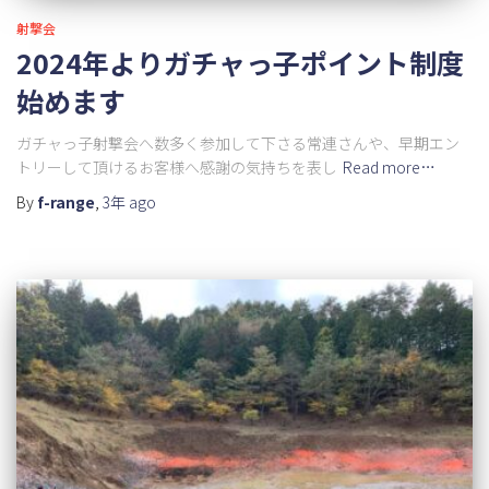
射撃会
2024年よりガチャっ子ポイント制度
始めます
ガチャっ子射撃会へ数多く参加して下さる常連さんや、早期エン
トリーして頂けるお客様へ感謝の気持ちを表し
Read more…
By
f-range
,
3年
ago