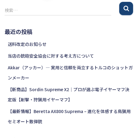
稿
検
検索…
索
の
:
最近の投稿
ペ
送料改定のお知らせ
ー
当店の銃砲安全協会に対する考え方について
ジ
Akkar（アッカー）― 実用と信頼を両立するトルコのショットガ
送
ンメーカー
り
【新商品】Sordin Supreme X2｜プロが選ぶ電子イヤーマフ決
定版【射撃・狩猟用イヤーマフ】
【最新情報】Beretta AX800 Suprema – 進化を体感する鳥猟用
セミオート散弾銃