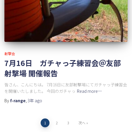
射撃会
7月16日 ガチャっ子練習会＠友部
射撃場 開催報告
皆さん、こんにちは。 7月16日に友部射撃場にてガチャっ子練習会
を開催いたしました。 今回のガチャっ
Read more…
By
f-range
,
3年
ago
投
1
2
3
次へ