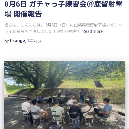
8月6日 ガチャっ子練習会＠鹿留射撃
場 開催報告
皆さん、こんにちは。 8月6日（日）に山梨県鹿留射撃場でガチャ
っ子練習会を開催しました！灼熱の鹿留で
Read more…
By
f-range
,
3年
ago