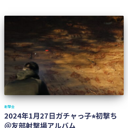
射撃会
2024年1月27日ガチャっ子⭐︎初撃ち
＠友部射撃場アルバム