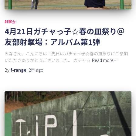
射撃会
4月21日ガチャっ子☆春の皿祭り＠
友部射撃場：アルバム第1弾
みなさん、こんにちは！先日はガチャっ子☆春の皿祭りにご参加
いただきありがとうございました。 ガチャっ
Read more…
By
f-range
,
2年
ago