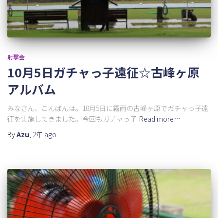
射撃会
10月5日ガチャっ子遠征☆古峰ヶ原
アルバム
みなさん、こんばんは。10月5日に霧雨の古峰ヶ原でガチャっ子遠
征を実施してきました。今回もガチャっ子
Read more…
By
Azu
,
2年
ago