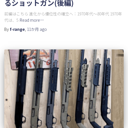
るショットガン(後編)
前編はこちら 進化から優位性の確立へ：1970年代～80年代 1970年
代は、5
Read more…
By
f-range
,
11か月
ago