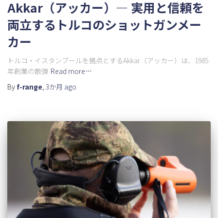
Akkar（アッカー）― 実用と信頼を
両立するトルコのショットガンメー
カー
トルコ・イスタンブールを拠点とするAkkar（アッカー）は、1985
年創業の散弾
Read more…
By
f-range
,
3か月
ago