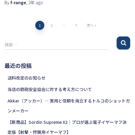
By
f-range
,
2年
ago
投
1
2
…
7
次へ
稿
検
検索…
索
の
:
最近の投稿
ペ
送料改定のお知らせ
ー
当店の銃砲安全協会に対する考え方について
ジ
Akkar（アッカー）― 実用と信頼を両立するトルコのショットガ
送
ンメーカー
り
【新商品】Sordin Supreme X2｜プロが選ぶ電子イヤーマフ決
定版【射撃・狩猟用イヤーマフ】