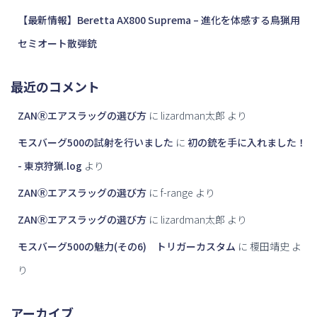
【最新情報】Beretta AX800 Suprema – 進化を体感する鳥猟用
セミオート散弾銃
最近のコメント
ZANⓇエアスラッグの選び方
に
lizardman太郎
より
モスバーグ500の試射を行いました
に
初の銃を手に入れました！
- 東京狩猟.log
より
ZANⓇエアスラッグの選び方
に
f-range
より
ZANⓇエアスラッグの選び方
に
lizardman太郎
より
モスバーグ500の魅力(その6) トリガーカスタム
に
榎田靖史
よ
り
アーカイブ