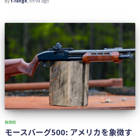
By
f-range
,
6か月
ago
散弾銃
モースバーグ500: アメリカを象徴す