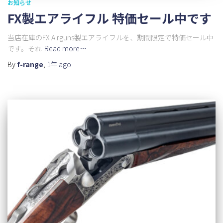
お知らせ
FX製エアライフル 特価セール中です
当店在庫のFX Airguns製エアライフルを、期間限定で特価セール中
です。それ
Read more…
By
f-range
,
1年
ago