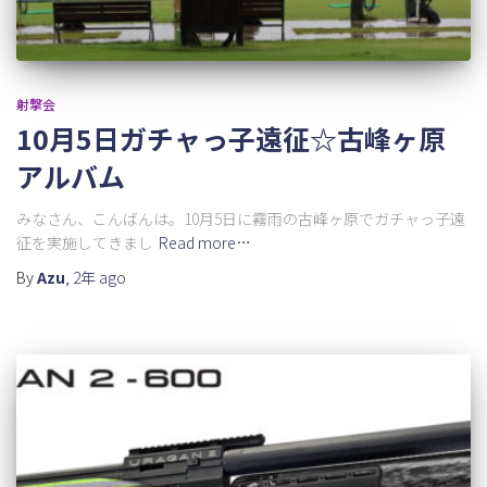
射撃会
10月5日ガチャっ子遠征☆古峰ヶ原
アルバム
みなさん、こんばんは。10月5日に霧雨の古峰ヶ原でガチャっ子遠
征を実施してきまし
Read more…
By
Azu
,
2年
ago