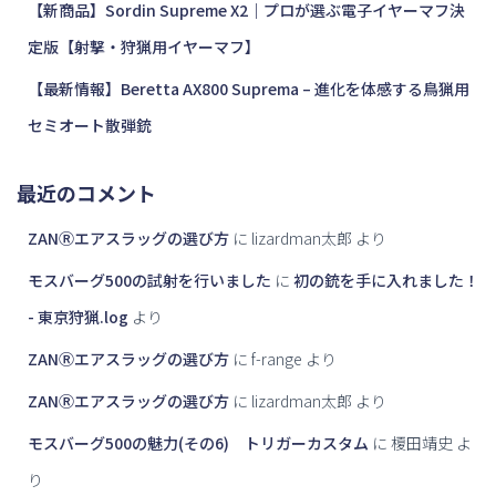
【新商品】Sordin Supreme X2｜プロが選ぶ電子イヤーマフ決
定版【射撃・狩猟用イヤーマフ】
【最新情報】Beretta AX800 Suprema – 進化を体感する鳥猟用
セミオート散弾銃
最近のコメント
ZANⓇエアスラッグの選び方
に
lizardman太郎
より
モスバーグ500の試射を行いました
に
初の銃を手に入れました！
- 東京狩猟.log
より
ZANⓇエアスラッグの選び方
に
f-range
より
ZANⓇエアスラッグの選び方
に
lizardman太郎
より
モスバーグ500の魅力(その6) トリガーカスタム
に
榎田靖史
よ
り