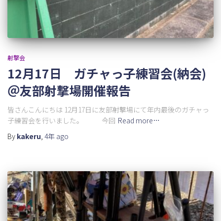
射撃会
12月17日 ガチャっ子練習会(納会)
＠友部射撃場開催報告
皆さんこんにちは 12月17日に友部射撃場にて年内最後のガチャっ
子練習会を行いました。 今回
Read more…
By
kakeru
,
4年
ago