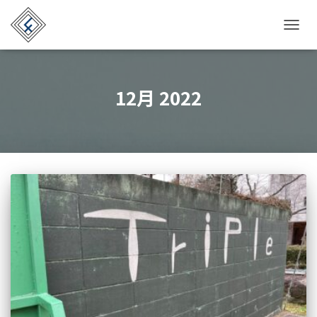
TOGG
NAVIG
12月 2022