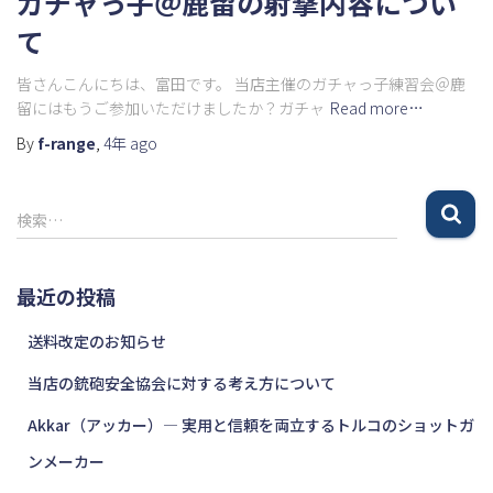
ガチャっ子＠鹿留の射撃内容につい
て
皆さんこんにちは、富田です。 当店主催のガチャっ子練習会＠鹿
留にはもうご参加いただけましたか？ガチャ
Read more…
By
f-range
,
4年
ago
検
検索…
索
:
最近の投稿
送料改定のお知らせ
当店の銃砲安全協会に対する考え方について
Akkar（アッカー）― 実用と信頼を両立するトルコのショットガ
ンメーカー