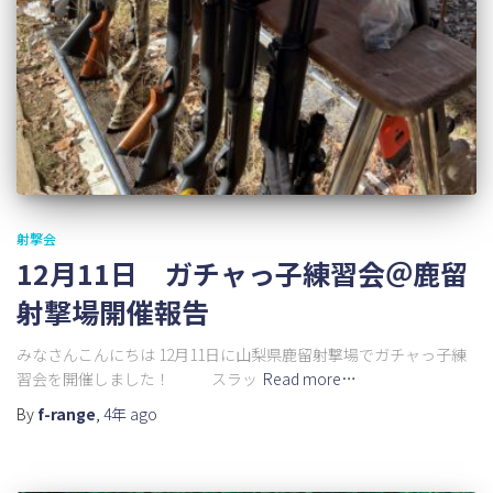
射撃会
12月11日 ガチャっ子練習会＠鹿留
射撃場開催報告
みなさんこんにちは 12月11日に山梨県鹿留射撃場でガチャっ子練
習会を開催しました！ スラッ
Read more…
By
f-range
,
4年
ago