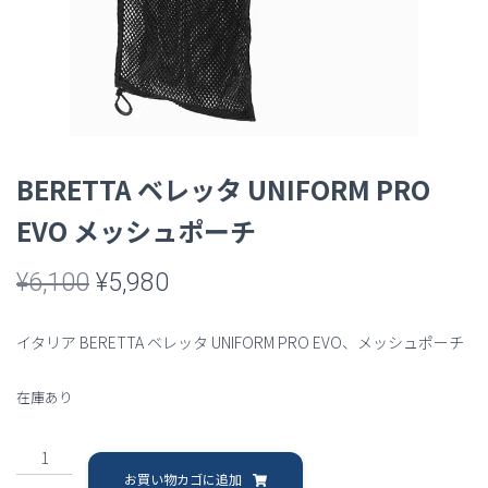
BERETTA ベレッタ UNIFORM PRO
EVO メッシュポーチ
元
現
¥
6,100
¥
5,980
の
在
イタリア BERETTA ベレッタ UNIFORM PRO EVO、メッシュポーチ
価
の
在庫あり
格
価
は
格
BERETTA
ベ
¥6,100
は
お買い物カゴに追加