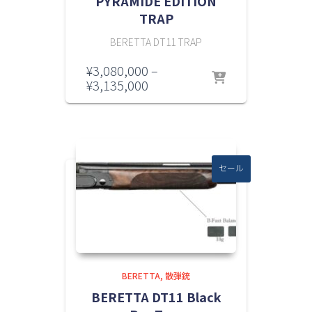
PYRAMIDE EDITION
TRAP
BERETTA DT11 TRAP
¥
3,080,000
–
価
¥
3,135,000
格
帯:
¥3,080,000
–
¥3,135,000
セール
BERETTA
散弾銃
BERETTA DT11 Black