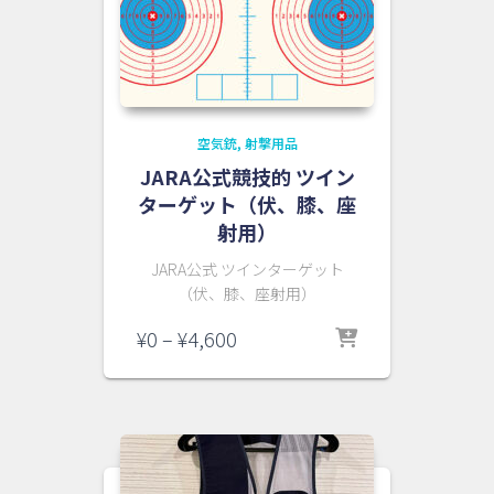
空気銃
射撃用品
JARA公式競技的 ツイン
ターゲット（伏、膝、座
射用）
JARA公式 ツインターゲット
（伏、膝、座射用）
価
¥
0
–
¥
4,600
格
帯:
¥0
–
¥4,600