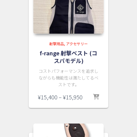
射撃用品
アクセサリー
f-range 射撃ベスト (コ
スパモデル)
コストパフォーマンスを追求し
ながらも機能性は満たしてるベ
ストです。
価
¥
15,400
–
¥
15,950
格
帯:
¥15,400
–
¥15,950