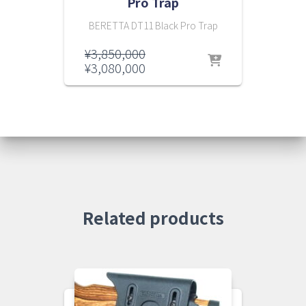
Pro Trap
BERETTA DT11 Black Pro Trap
元
¥
3,850,000
の
現
¥
3,080,000
価
在
格
の
は
価
¥3,850,000
格
で
は
し
¥3,080,000
た。
で
す。
Related products