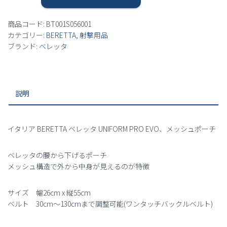
レ
で
¥5,980
ッ
商品コード:
BT001S056001
タ
し
で
カテゴリー:
BERETTA
,
射撃用品
UNIFORM
ブランド:
ベレッタ
PRO
た。
す。
EVO
メ
ッ
説明
シ
ュ
ポ
ー
イタリア BERETTA ベレッタ UNIFORM PRO EVO、メッシュポーチ
チ
個
ベレッタの腰から下げるポーチ
メッシュ構造で外から中身が見えるのが特徴
サイズ 幅26cm x 縦55cm
ベルト 30cm～130cmまで調整可能(ワンタッチバックルベルト)