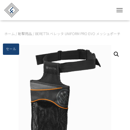
TOGGL
ホーム
/
射撃用品
/ BERETTA ベレッタ UNIFORM PRO EVO メッシュポーチ
セール