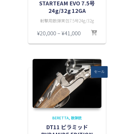
STARTEAM EVO 7.5号
24g/32g 12GA
射撃用散弾実包7.5号24g/32g
価
¥
20,000
–
¥
41,000
格
帯:
¥20,000
–
¥41,000
セール
BERETTA
散弾銃
DT11 ピラミッド