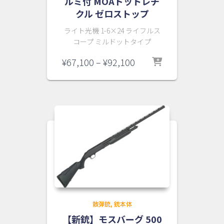
ルミ付 MOAドットレチ
クル ゼロストップ
ライト光機 1-6×24 ライフルス
コープ ミルドットタイプ
価
¥
67,100
–
¥
92,100
格
帯:
¥67,100
–
¥92,100
散弾銃
銃本体
【新銃】モスバーグ 500