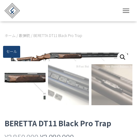
TOGGL
ホーム
/
散弾銃
/ BERETTA DT11 Black Pro Trap
セール
BERETTA DT11 Black Pro Trap