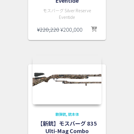
Eventide
モスバーグ Silver Reserve
Eventide
元
現
¥
220,220
¥
200,000
の
在
価
の
格
価
は
格
¥220,220
は
で
¥200,000
し
で
た。
す。
散弾銃
銃本体
【新銃】モスバーグ 835
Ulti-Mag Combo