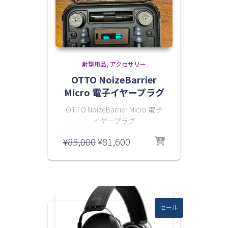
射撃用品
アクセサリー
OTTO NoizeBarrier
Micro 電子イヤープラグ
OTTO NoizeBarrier Micro 電子
イヤープラグ
元
現
¥
85,000
¥
81,600
の
在
価
の
格
価
は
格
¥85,000
は
で
¥81,600
セール
し
で
た。
す。