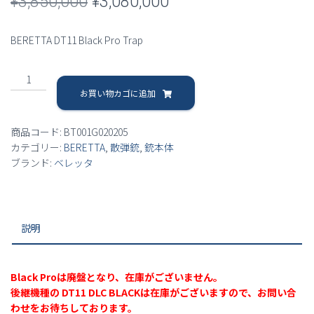
元
現
¥
3,850,000
¥
3,080,000
の
在
BERETTA DT11 Black Pro Trap
価
の
BERETTA
格
価
DT11
お買い物カゴに追加
は
格
Black
Pro
¥3,850,000
は
商品コード:
BT001G020205
Trap
カテゴリー:
BERETTA
,
散弾銃
,
銃本体
個
で
¥3,080,000
ブランド:
ベレッタ
し
で
た。
す。
説明
Black Proは廃盤となり、在庫がございません。
後継機種の DT11 DLC BLACKは在庫がございますので、お問い合
わせをお待ちしております。