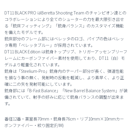
DT11 BLACK PRO はBeretta Shooting Team のチャンピオン達との
コラボレーションにより全てのシューターの力を最大限引き出せ
る「銃床フィッティング」「銃身バランス」のカスタマイズ機能
を備えたモデルです。
銃床部分のフレーム部にはベレッタのロゴ、パイプの色はベレッ
タ専用「ベレッタブルー」が採用されています。
DT11 BLACK Edition は銃身トップリブ、トリガーアッセンブリーフ
レームにカーボンファイバー素材を使用しており、DT11（白）モ
デルより軽量化されています。
銃身は「Steelium-Pro」銃身内のテーパー部分が長く、弾道性能
を損なう事の無く、発射時の反動を軽減し、より素早く、より正
確に二の矢を発射可能にしています。
銃身部には「B-Fast Balance」「New Barrel Balance System」が装
備されていて、射手の好みに応じて銃身バランスの調整が出来ま
す。
番径12番・薬室長70mm・銃身長76cm・リブ10mm×10mmカー
ボンファイバー・絞り固定(F/IM)