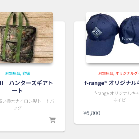
射撃用品
狩猟
射撃用品
オリジナルグ
AMI ハンターズギアト
f-range® オリジナ
ート
f-range オリジナル
ネイビー
高い撥水ナイロン製トートバ
ッグ
¥
6,800