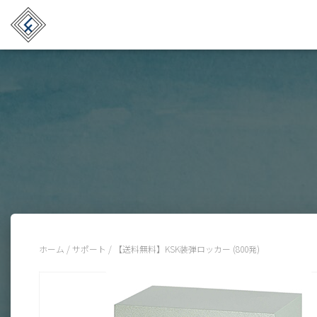
ホーム
/
サポート
/ 【送料無料】KSK装弾ロッカー (800発)