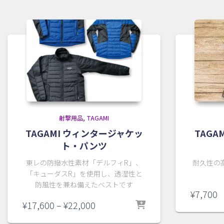
射撃用品
TAGAMI
TAGAMI ウィンタージャケッ
TAG
ト・パンツ
東レの防撥水性素材「デルフィR」、
耐久性の
「キューダスR」を使用し、透湿性と
防風性を兼ね備えたベストです
¥
7,700
価
¥
17,600
–
¥
22,000
格