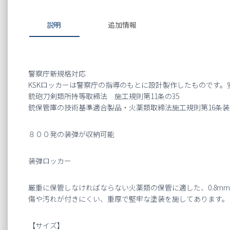
説明
追加情報
警察庁新規格対応
KSKロッカーは警察庁の指導のもとに設計製作したものです。
銃砲刀剣類所持等取締法 施工規則第11条の35
銃保管庫の技術基準適合製品・火薬類取締法施工規則第16条
８００発の装弾が収納可能
装弾ロッカー
厳重に保管しなければならない火薬類の保管に適した、0.8m
傷や汚れが付きにくい、重厚で堅牢な塗装を施してあります。
【サイズ】