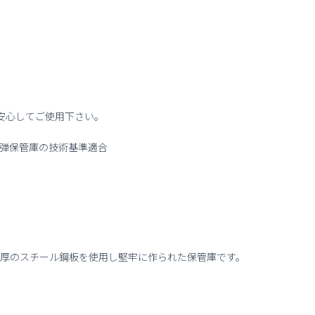
ロ
ッ
カ
ー
(800
発)
個
安心してご使用下さい。
装弾保管庫の技術基準適合
m厚のスチール鋼板を使用し堅牢に作られた保管庫です。