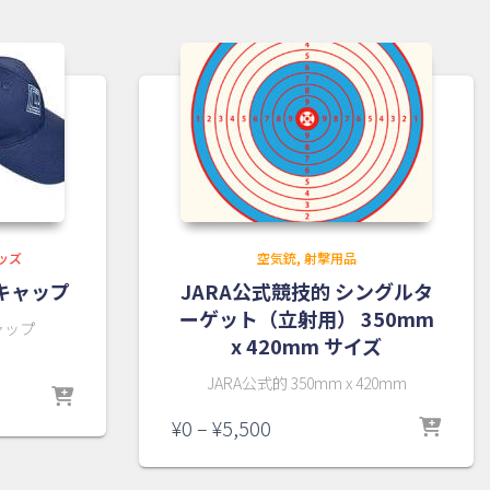
ッズ
空気銃
射撃用品
ルキャップ
JARA公式競技的 シングルタ
ーゲット（立射用） 350mm
キャップ
x 420mm サイズ
JARA公式的 350mm x 420mm
価
¥
0
–
¥
5,500
格
帯: