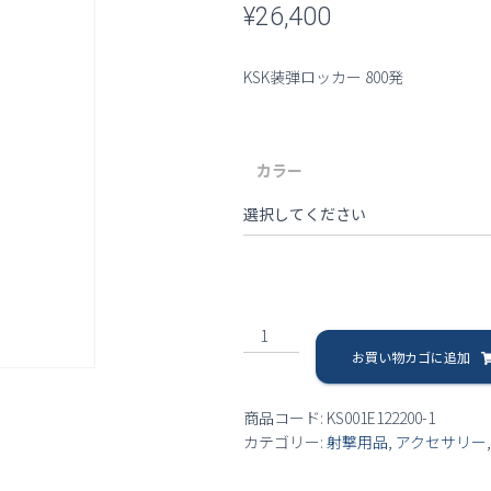
¥
26,400
KSK装弾ロッカー 800発
カラー
【送
料
お買い物カゴに追加
無
料】
商品コード:
KS001E122200-1
KSK
カテゴリー:
射撃用品
,
アクセサリー
装
弾