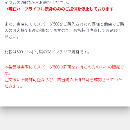
イフルの2種類からお選びください。
身
→現在ハーフライフル銃身のみのご提供を停止しております
個
また、当店にてモスバーグ500をご購入されたお客様と他店でご購
入のお客様で価格が異なりますので、選択肢は注意してお選びく
ださい。
比較は500コンボ付属の28インチリブ銃身です。
本製品は実際にモスバーグ500の許可をお持ちの方のみへの販売で
す。
注文後に所持許可証ならびに該当銃の所持許可を確認させていた
だきます。