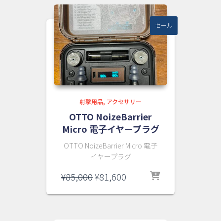
セール
射撃用品
アクセサリー
OTTO NoizeBarrier
Micro 電子イヤープラグ
OTTO NoizeBarrier Micro 電子
イヤープラグ
元
現
¥
85,000
¥
81,600
の
在
価
の
格
価
は
格