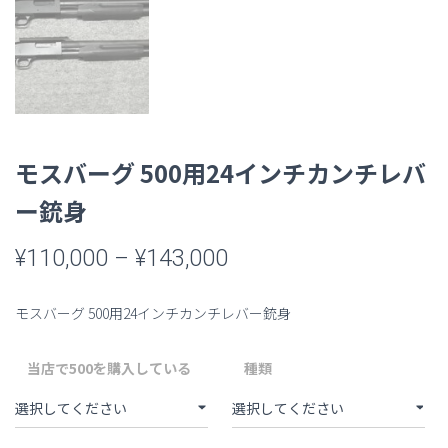
モスバーグ 500用24インチカンチレバ
ー銃身
価
¥
110,000
–
¥
143,000
格
モスバーグ 500用24インチカンチレバー銃身
帯:
¥110,000
当店で500を購入している
種類
–
¥143,000