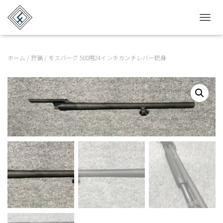
TOGGL
ホーム
/
狩猟
/ モスバーグ 500用24インチカンチレバー銃身