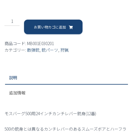
モ
ス
お買い物カゴに追加
バ
ー
商品コード:
MB001E030201
グ
カテゴリー:
散弾銃
,
銃パーツ
,
狩猟
500
用
24
イ
説明
ン
チ
カ
追加情報
ン
チ
レ
モスバーグ500用24インチカンチレバー銃身(12番)
バ
ー
500の銃身とは異なるカンチレバーのあるスムーズボアとハーフラ
銃