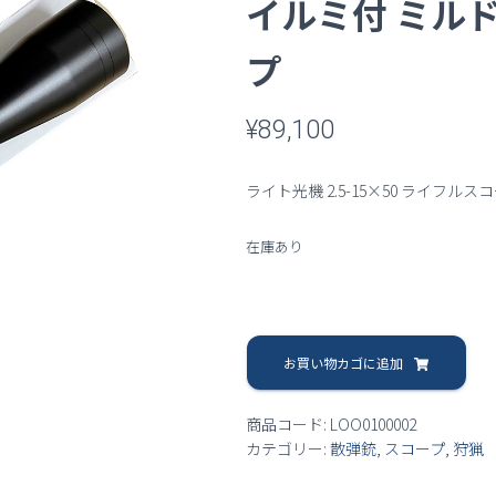
イルミ付 ミル
プ
¥
89,100
ライト光機 2.5-15×50 ライフルス
在庫あり
ラ
イ
お買い物カゴに追加
ト
光
商品コード:
LOO0100002
機
カテゴリー:
散弾銃
,
スコープ
,
狩猟
2.5-
15x50