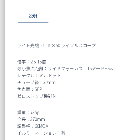
説明
ライト光機 2.5-15×50 ライフルスコープ
倍率：2.5-15倍
最小焦点距離：サイドフォーカス 15ヤード～∞
レチクル：ミルドット
チューブ径：30mm
焦点面：SFP
ゼロストップ機能付
重量：735g
全長：370mm
調整幅：60MOA
イルミ―ネーション：有