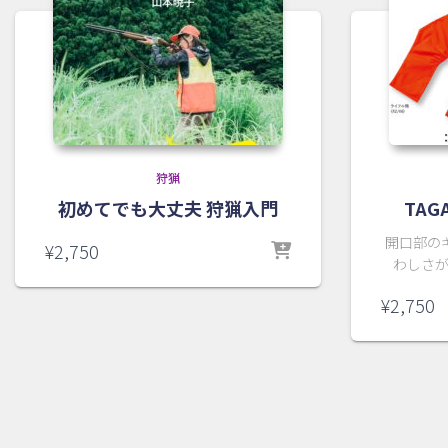
狩猟
初めてでも大丈夫 狩猟入門
TAG
開口部の
¥
2,750
わしさ
¥
2,750