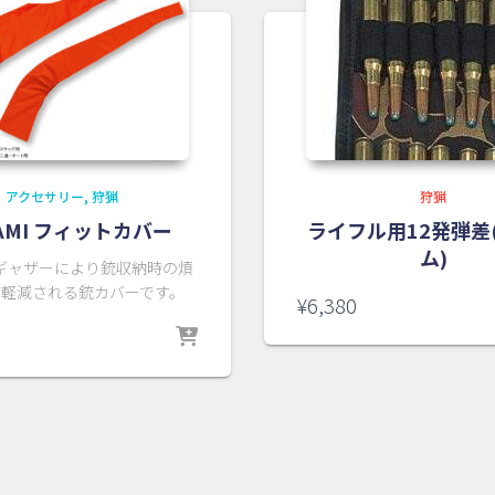
アクセサリー
狩猟
狩猟
AMI フィットカバー
ライフル用12発弾差
ム)
ギャザーにより銃収納時の煩
が軽減される銃カバーです。
¥
6,380