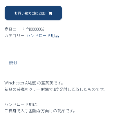
【ハ
ン
お買い物カゴに追加
ド
ロ
商品コード:
fri0000008
ー
カテゴリー:
ハンドロード用品
ド
用】
黒
AA
説明
空
薬
莢
Once
Winchester AA(黒) の空薬莢です。
fired
新品の装弾をクレー射撃で1度発射し回収したものです。
100
個
ハンドロード用に。
個
ご自身で入手困難な方向けの商品です。