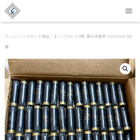
TOGGL
ホーム
/
ハンドロード用品
/ 【ハンドロード用】黒AA空薬莢 Once fired 100
個