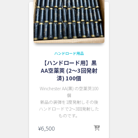
ハンドロード用品
【ハンドロード用】黒
AA空薬莢 (2～3回発射
済) 100個
Winchester AA(黒) の空薬莢100
個
新品の装弾を1度発射しその後
ハンドロードで2～3回発射した
ものです。
¥
6,500