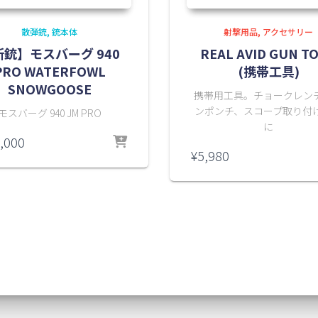
散弾銃
銃本体
射撃用品
アクセサリー
新銃】モスバーグ 940
REAL AVID GUN T
PRO WATERFOWL
(携帯工具)
SNOWGOOSE
携帯用工具。チョークレン
ンポンチ、スコープ取り付
モスバーグ 940 JM PRO
に
,000
¥
5,980