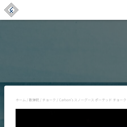
ホーム
/
散弾銃
/
チョーク
/ Carlson’s スノーグース ポーテッド チョー