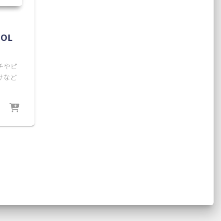
OOL
チやピ
けなど