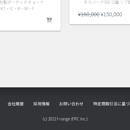
ley社製ポーテッドチョーク
モスバーグ500 12番 リ
SKT・IC・M・IM・F
元
現
¥
160,000
¥
150,000
の
在
価
の
格
価
は
格
¥160,000
は
で
¥15
し
で
た。
す
会社概要
採用情報
お問い合わせ
特定商取引法に基づ
(c) 2021 f-range (FRC Inc.)