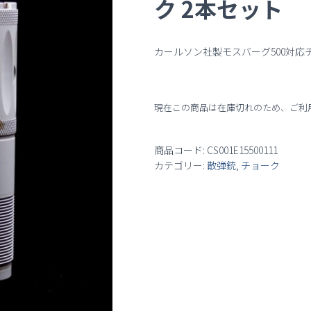
ク 2本セット
カールソン社製モスバーグ500対応
現在この商品は在庫切れのため、ご利
商品コード:
CS001E15500111
カテゴリー:
散弾銃
,
チョーク