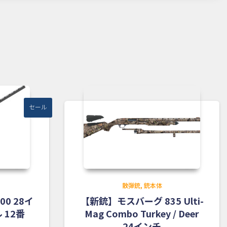
セール
散弾銃
銃本体
0 28イ
【新銃】モスバーグ 835 Ulti-
 12番
Mag Combo Turkey / Deer
24インチ