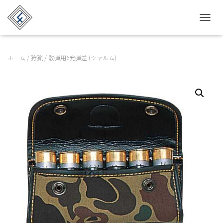
TOGGL
ホーム
/
狩猟
/ 散弾用6発弾差 (シャルム)