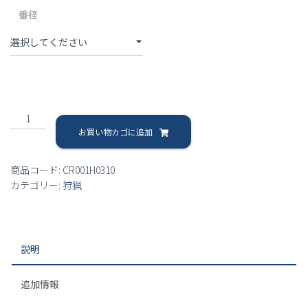
番径
散
弾
お買い物カゴに追加
用
6
商品コード:
CR001H0310
発
カテゴリー:
狩猟
弾
差
(シ
ャ
説明
ル
ム)
個
追加情報