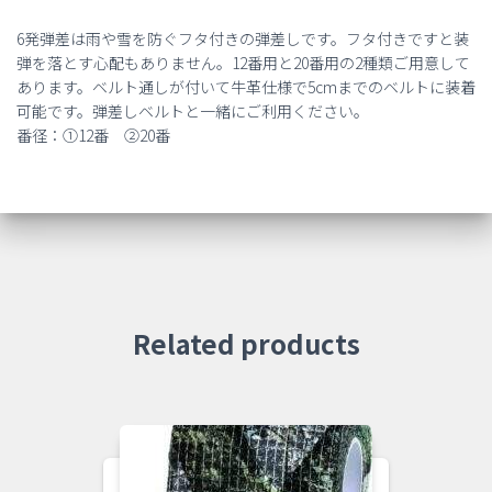
6発弾差は雨や雪を防ぐフタ付きの弾差しです。フタ付きですと装
弾を落とす心配もありません。12番用と20番用の2種類ご用意して
あります。ベルト通しが付いて牛革仕様で5cmまでのベルトに装着
可能です。弾差しベルトと一緒にご利用ください。
番径：①12番 ②20番
Related products