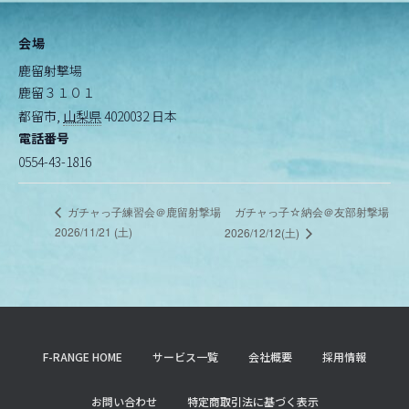
会場
鹿留射撃場
鹿留３１０１
都留市
,
山梨県
4020032
日本
電話番号
0554-43-1816
ガチャっ子☆納会＠友部射撃場
ガチャっ子練習会＠鹿留射撃場
2026/11/21 (土)
2026/12/12(土)
F-RANGE HOME
サービス一覧
会社概要
採用情報
お問い合わせ
特定商取引法に基づく表示