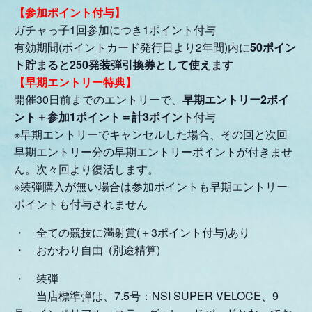
【参加ポイント付与】
ガチャっ子1回参加につき1ポイント付与
有効期間(ポイントカード発行日より2年間)内に
50ポイン
ト貯まると250発装弾引換券として使えます
【早期エントリー特典】
開催30日前までのエントリーで、
早期エントリー2
ポイ
ント＋参加1ポイント＝計3ポイント
付与
※早期エントリーでキャンセルした場合、その回と次回
早期エントリー分の早期エントリーポイントが付きませ
ん。次々回より復活します。
※装弾購入が無い場合は参加ポイントも早期エントリー
ポイントも付与されません
・ 全ての競技に満射賞(＋3ポイント付与)あり
・ おかわり自由 (別途精算)
・ 装弾
当店標準弾は、7.5号：NSI SUPER VELOCE、9