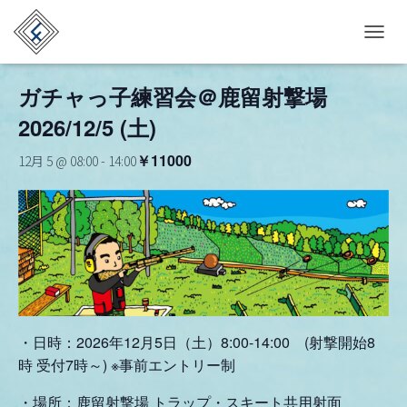
« イベント一覧
T
O
G
ガチャっ子練習会＠鹿留射撃場
G
L
2026/12/5 (土)
E
N
￥11000
12月 5 @ 08:00
-
14:00
A
V
I
G
A
T
I
O
N
・日時：2026年12月5日（土
）8:00-14:00 (射撃開始8
時 受付7時～
) ※事前エントリー制
・場所：鹿留射撃場 トラップ・スキート共用射面