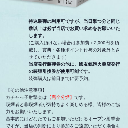
持込装弾の利用可ですが、当日撃つ分と同じ
数以上は必ず当店でお買い求めをお願いいた
します。
(ご購入頂けない場合は参加費＋2,000円を頂
戴し、賞典・各種ポイント付与の対象外とさ
せていただきます)
当店発行装弾券の他に、國友銃砲火薬店発行
の装弾引換券が使用可能です。
装弾購入は前日までに要予約。
【その他注意事項】
ガチャっ子射撃会は
【完全分煙】
です。
喫煙者と非喫煙者が気持ちよく楽しめる様、皆様のご協
力をお願いいたします。
基本的にはどなたでもご参加いただけるオープン射撃会
ですが、当店の判断により参加をご遠慮いただく場合も