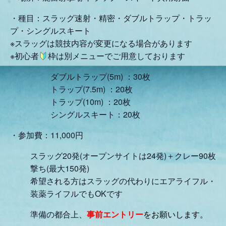
・種目：スラッグ速射・精密・ダブルトラップ・トラッ
プ・シングルスキート
※スラッグは競技内容が変更になる場合があります
※初心者
枠は別メニューでご用意しております
ダブルトラップ(5m) ：30枚
トラップ(7.5m) ：20枚
トラップ(10m) ：20枚
シングルスキート：20枚
・参加費：11,000円
スラッグ20発(オープンサイトは24発)＋クレー90枚
撃ち(最大150発)
希望される方はスラッグの代わりにエアライフル・
装薬ライフルでもOKです
準備の都合上、
事前エントリー
をお願いします。