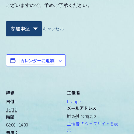
ございますので、予めご了承ください。
参加申込
キャンセル
カレンダーに追加
詳細
主催者
日付:
f-range
メールアドレス
12月 5
info@f-range.jp
時間:
主催者 のウェブサイトを表
08:00 - 14:00
示
費用：