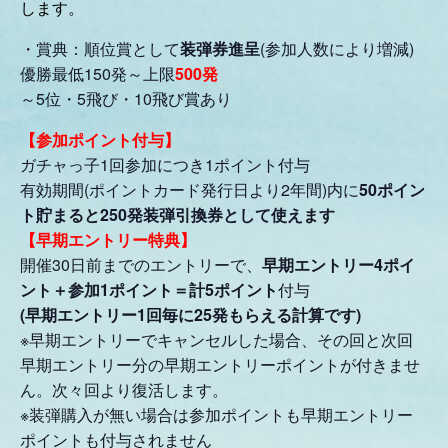
します。
・賞典：順位賞として
装弾券進呈
(参加人数により増減)
優勝最低150発～上限
500発
～5位・5飛び・10飛び賞あり
【参加ポイント付与】
ガチャっ子1回参加につき1ポイント付与
有効期間(ポイントカード発行日より2年間)内に
50ポイン
ト貯まると250発装弾引換券として使えます
【早期エントリー特典】
開催30日前までのエントリーで、
早期エントリー4ポイ
ント＋参加1ポイント＝計5ポイント
付与
(早期エントリー1回毎に25発もらえる計算です)
※早期エントリーでキャンセルした場合、その回と次回
早期エントリー分の早期エントリーポイントが付きませ
ん。次々回より復活します。
※装弾購入が無い場合は参加ポイントも早期エントリー
ポイントも付与されません