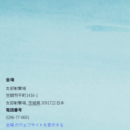
会場
友部射撃場
笠間市平町1416-1
友部射撃場
,
茨城県
3091722
日本
電話番号
0296-77-0601
会場 のウェブサイトを表示する