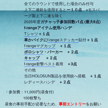
全てのラウンドで使用した場合のみ付与
上下二連銃を使用すると
ー１０点
※モスバ
ーグ製上下二連を除く
2025年度
ガチャっ子参加回数×1点 (最大8点)
f-rangeアイテム使用ハンデ
Tシャツ
＋１点
車かバイクに
f-rangeステッカー
貼付
＋１点
f-rangeマグカップ
＋１点
ポロシャツ
・パーカー
＋２点
キャップ
＋２点
f-range射撃ベスト
着用
＋3
点
その他
当日HOLOSUN製品を使用銃へ搭載
＋１点
レディースハンデ
＋２点
・参加費：11,000円(昼食
付)
100枚撃ち
昼食の事前手配が必要なため、
事前エントリー
をお願い