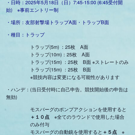
・日時：2025年5月18日（日）7:45-15:00 (6:45受付開
始) ※事前エントリー制
・場所：友部射撃場トラップA面・トラップB面
・種目：トラップ
トラップ(5m) ：25枚 A面
トラップ(10m)：25枚 A面
トラップ(15m) ：25枚 B面 ※ストレートのみ
トラップ(15m) ：25枚 B面
※競技内容は変更になる可能性があります
・ハンデ：(当日受付時に自己申告。競技開始後の申告は
無効)
モスバーグのポンプアクションを使用すると
＋１０点
※全てのラウンドで使用した場合
のみ付与
モスバーグの自動銃を使用すると
＋５点
※