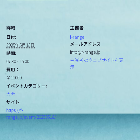
詳細
主催者
日付:
f-range
メールアドレス
2025年5月18日
info@f-range.jp
時間:
主催者 のウェブサイトを表
07:30 - 15:00
示
費用：
￥11000
イベントカテゴリー:
大会
サイト:
https://f-
range.jp/event/20250518/