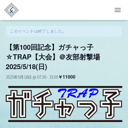
« イベント一覧
T
O
G
このイベントは終了しました。
G
L
E
【第100回記念】ガチャっ子
N
A
☆TRAP【大会】＠友部射撃場
V
I
2025/5/18(日)
G
A
￥11000
2025年5月18日 @ 07:30
-
15:00
T
I
O
N