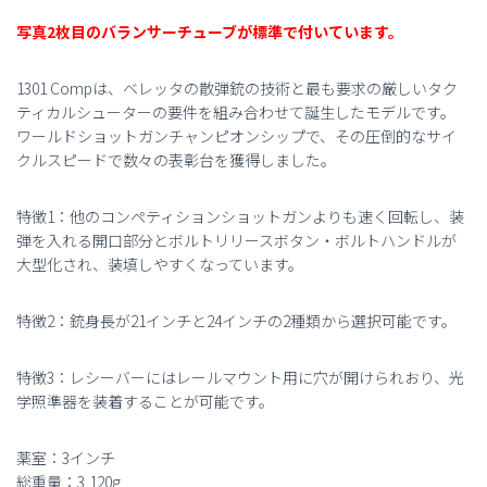
写真2枚目のバランサーチューブが標準で付いています。
1301 Compは、ベレッタの散弾銃の技術と最も要求の厳しいタク
ティカルシューターの要件を組み合わせて誕生したモデルです。
ワールドショットガンチャンピオンシップで、その圧倒的なサイ
クルスピードで数々の表彰台を獲得しました。
特徴1：他のコンペティションショットガンよりも速く回転し、装
弾を入れる開口部分とボルトリリースボタン・ボルトハンドルが
大型化され、装填しやすくなっています。
特徴2：銃身長が21インチと24インチの2種類から選択可能です。
特徴3：レシーバーにはレールマウント用に穴が開けられおり、光
学照準器を装着することが可能です。
薬室：3インチ
総重量：3,120g