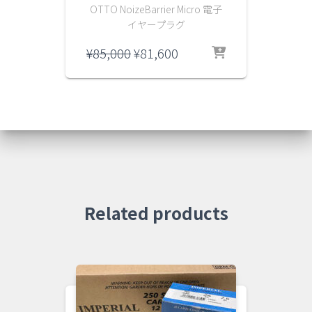
OTTO NoizeBarrier Micro 電子
イヤープラグ
元
現
¥
85,000
¥
81,600
の
在
価
の
格
価
は
格
¥85,000
は
で
¥81,600
し
で
た。
す。
Related products