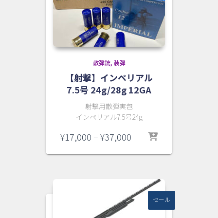
散弾銃
装弾
【射撃】インペリアル
7.5号 24g/28g 12GA
射撃用散弾実包
インペリアル7.5号24g
価
¥
17,000
–
¥
37,000
格
帯:
¥17,000
–
¥37,000
セール