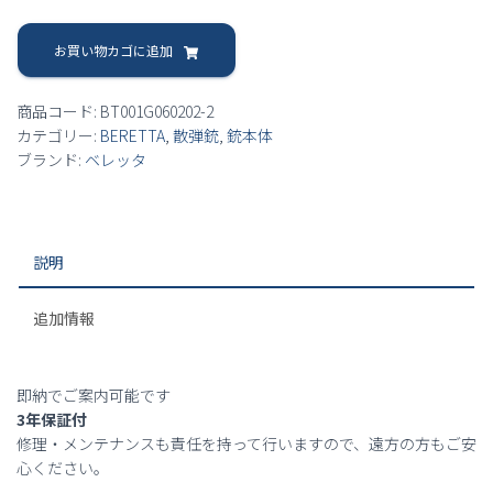
し
で
【即
納】
お買い物カゴに追加
た。
す。
ベ
レ
商品コード:
BT001G060202-2
ッ
カテゴリー:
BERETTA
,
散弾銃
,
銃本体
タ
ブランド:
ベレッタ
Beretta
1301
Comp
21/24
説明
イ
ン
チ
追加情報
個
即納でご案内可能です
3年保証付
修理・メンテナンスも責任を持って行いますので、遠方の方もご安
心ください。