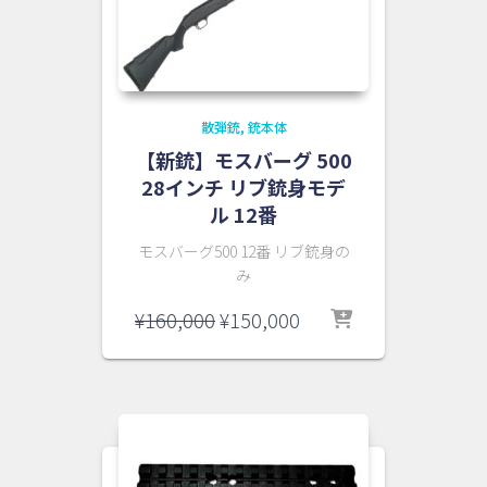
散弾銃
銃本体
【新銃】モスバーグ 500
28インチ リブ銃身モデ
ル 12番
モスバーグ500 12番 リブ銃身の
み
元
現
¥
160,000
¥
150,000
の
在
価
の
格
価
は
格
¥160,000
は
で
¥150,000
し
で