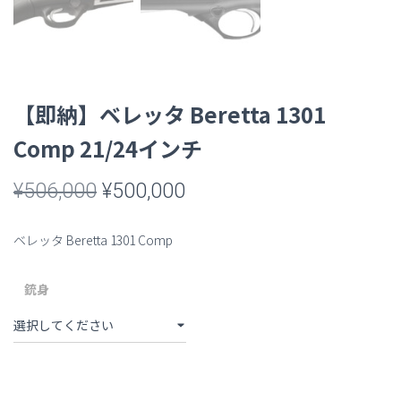
【即納】ベレッタ Beretta 1301
Comp 21/24インチ
元
現
¥
506,000
¥
500,000
の
在
ベレッタ Beretta 1301 Comp
価
の
格
価
銃身
は
格
¥506,000
は
で
¥500,000