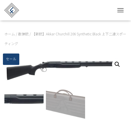
TOGGL
ホーム
/
散弾銃
/ 【新銃】Akkar Churchill 206 Synthetic Black 上下二連スポー
ティング
セール