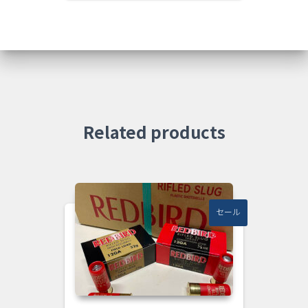
価
の
格
価
は
格
¥85,000
は
で
¥81,600
し
で
た。
す。
Related products
セール