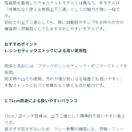
高級感を重視したウォルナットモデルとは異なり、本モデルは
「気兼ねなく使える実用上下二連」としての魅力が強い一挺で
す。
初めての上下二連としても、既に自動銃やポンプをお持ちの方の
練習用・狩猟用としてもおすすめしやすいモデルです。
おすすめポイント
1. シンセティックストックによる高い実用性
銃床と先台には、ブラックのシンセティック・ポリマーストックを
採用。
雨天時や山での使用、汚れや傷が気になる場面でも扱いやすく、
木製ストックに比べて気兼ねなく使える点が魅力です。
2. 71cm銃身による扱いやすいバランス
71cm / 28インチ銃身は、上下二連として標準的で扱いやすい長さ
です。
長すぎず短すぎないため、クレー射撃の練習にも、狩猟・フィー