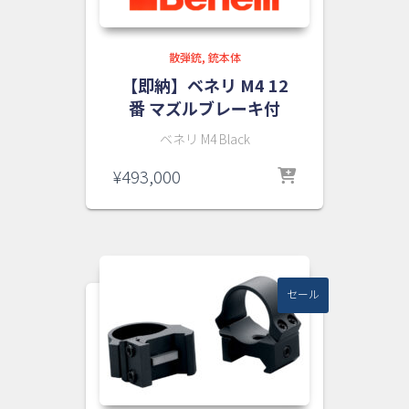
散弾銃
銃本体
【即納】ベネリ M4 12
番 マズルブレーキ付
ベネリ M4 Black
¥
493,000
セール