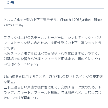
た。
す。
説明
二
連
ス
ポ
トルコ Akkar社製の上下二連モデル、Churchill 206 Synthetic Black
ー
71cmモデル。
テ
ィ
ブラック仕上げのスチールレシーバーに、シンセティック・ポリ
ン
マーストックを組み合わせた、実用性重視の上下二連ショットガ
グ
ンです。
個
木製ストックモデルに比べて天候や汚れを気にせず扱いやすく、
射撃場での練習から狩猟・フィールド用途まで、幅広く使いやす
い仕様となっています。
71cm銃身を採用することで、取り回しの良さとスイングの安定感
を両立。
上下二連らしい素直な操作性に加え、交換チョーク式のため、ト
ラップ、スキート、フィールド射撃、狩猟用途など、目的に応じ
た使い分けが可能です。