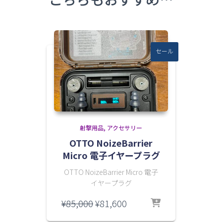
セール
射撃用品
アクセサリー
OTTO NoizeBarrier
Micro 電子イヤープラグ
OTTO NoizeBarrier Micro 電子
イヤープラグ
元
現
¥
85,000
¥
81,600
の
在