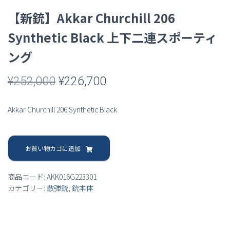
【新銃】Akkar Churchill 206
Synthetic Black 上下二連スポーティ
ング
元
現
¥
252,000
¥
226,700
の
在
Akkar Churchill 206 Synthetic Black
価
の
【新
格
価
銃】
お買い物カゴに追加
は
格
Akkar
Churchill
¥252,000
は
商品コード:
AKK016G223301
206
カテゴリー:
散弾銃
,
銃本体
Synthetic
で
¥226,700
Black
し
で
上
下