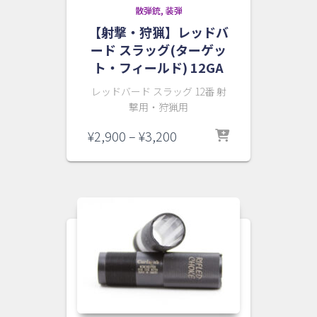
散弾銃
装弾
【射撃・狩猟】レッドバ
ード スラッグ(ターゲッ
ト・フィールド) 12GA
レッドバード スラッグ 12番 射
撃用・狩猟用
価
¥
2,900
–
¥
3,200
格
帯:
¥2,900
–
¥3,200