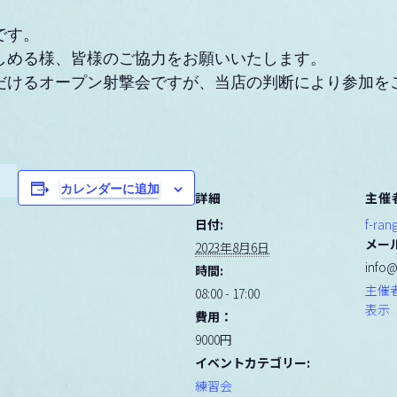
です。
しめる様、皆様のご協力をお願いいたします。
だけるオープン射撃会ですが、当店の判断により参加を
カレンダーに追加
詳細
主催
日付:
f-ran
メー
2023年8月6日
info@
時間:
主催
08:00 - 17:00
表示
費用：
9000円
イベントカテゴリー:
練習会