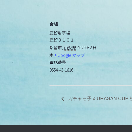
会場
鹿留射撃場
鹿留３１０１
都留市
,
山梨県
4020032
日
本
+ Google マップ
電話番号
0554-43-1816
ガチャっ子☆URAGAN CUP 練