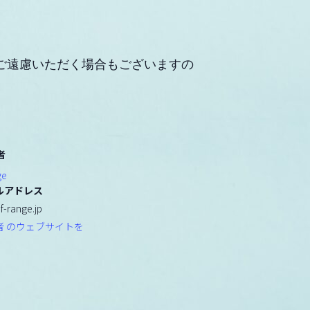
ご遠慮いただく場合もございますの
者
ge
ルアドレス
f-range.jp
者 のウェブサイトを