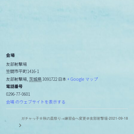
会場
友部射撃場
笠間市平町1416-1
友部射撃場
,
茨城県
3091722
日本
+ Google マップ
電話番号
0296-77-0601
会場 のウェブサイトを表示する
ガチャっ子☆秋の皿祭り→練習会へ変更＠友部射撃場-2021-09-18