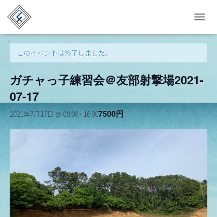
« イベント一覧
T
O
G
このイベントは終了しました。
G
L
E
ガチャっ子練習会＠友部射撃場2021-
N
A
07-17
V
I
7500円
2021年7月17日 @ 08:00
-
16:00
G
A
T
I
O
N