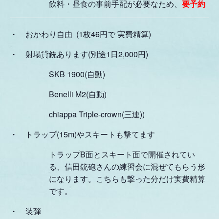
飲料・昼食の事前手配が必要なため、
要予約
・ おかわり自由 (1枚46円で 実費精算)
・ 射場貸銃あります(別途1日2,000円)
SKB 1900(自動)
Benelli M2(自動)
chiappa Triple-crown(三連))
・ トラップ
(15m)
やスキートも撃てます
トラップ
B
面とスキート面で開催されてい
る、信田銃砲さんの練習会に混ぜてもらう形
になります
。
こちらも撃った分だけ実費精算
です。
・ 装弾