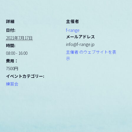
詳細
主催者
日付:
f-range
メールアドレス
2021年7月17日
info@f-range.jp
時間:
主催者 のウェブサイトを表
08:00 - 16:00
示
費用：
7500円
イベントカテゴリー:
練習会